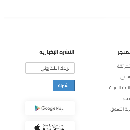
متجر
النشرة الإخبارية
جر ثقة
ابي
اشترك
ئمة الرغبات
دفع
بة التسوق