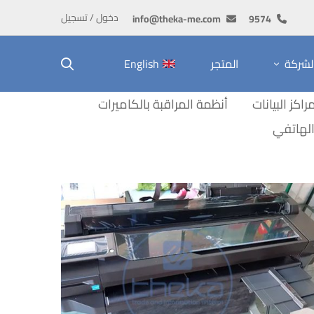
دخول / تسجيل
info@theka-me.com
9574
لشركة
المتجر
English
راكز البيانات
أنظمة المراقبة بالكاميرات
الهاتفي